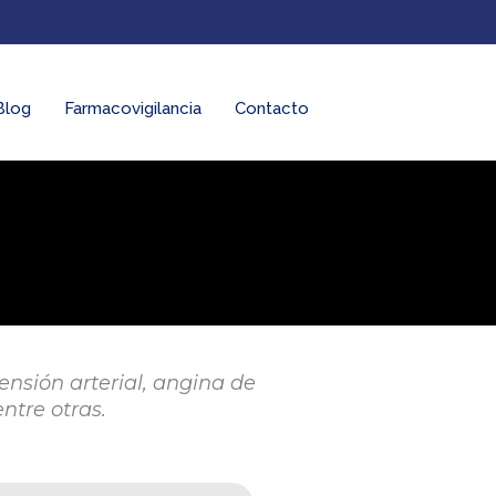
Blog
Farmacovigilancia
Contacto
nsión arterial, angina de
ntre otras.