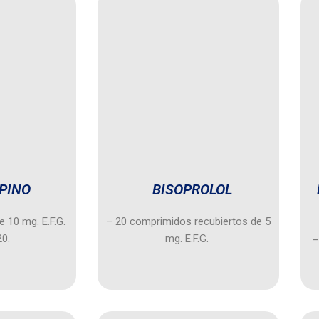
PINO
BISOPROLOL
 10 mg. E.F.G.
– 20 comprimidos recubiertos de 5
0.
mg. E.F.G.
–