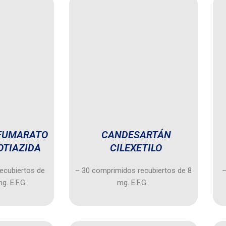
 FUMARATO
CANDESARTÁN
OTIAZIDA
CILEXETILO
ecubiertos de
– 30 comprimidos recubiertos de 8
–
g. E.F.G.
mg. E.F.G.