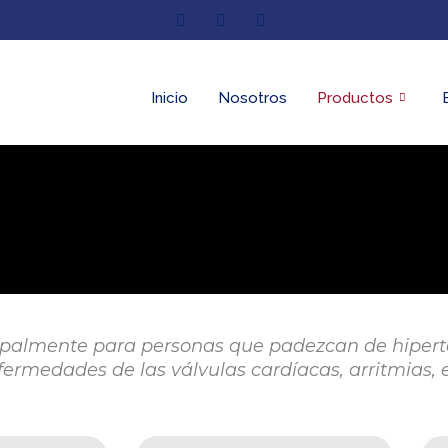
Inicio
Nosotros
Productos
cipalmente para personas que padezcan de hiperte
fermedades de las válvulas cardíacas, arritmias, e