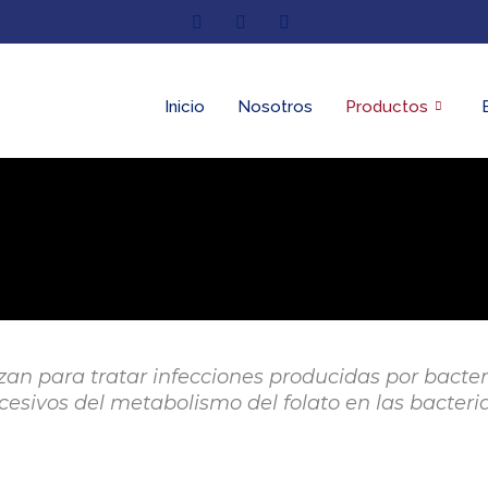
Inicio
Nosotros
Productos
zan para tratar infecciones producidas por bacte
esivos del metabolismo del folato en las bacteria