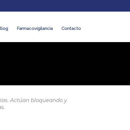
Blog
Farmacovigilancia
Contacto
rias. Actúan bloqueando y
s.